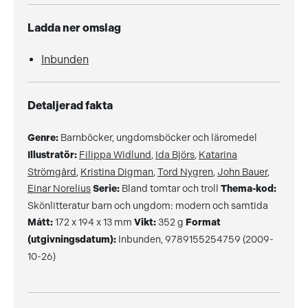
Ladda ner omslag
Inbunden
Detaljerad fakta
Genre:
Barnböcker, ungdomsböcker och läromedel
Illustratör:
Filippa Widlund
,
Ida Björs
,
Katarina
Strömgård
,
Kristina Digman
,
Tord Nygren
,
John Bauer
,
Einar Norelius
Serie:
Bland tomtar och troll
Thema-kod:
Skönlitteratur barn och ungdom: modern och samtida
Mått:
172 x 194 x 13 mm
Vikt:
352 g
Format
(utgivningsdatum):
Inbunden, 9789155254759 (2009-
10-26)