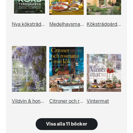
Nya köksträdgården med trädgårdsmästarens hemligheter
Medelhavsmat i solen
Köksträdgården – planering, odling, recept
Vildvin & honungsros - klätterväxter för gröna rum
Citroner och rosmarin i mitt kök
Vintermat
Visa alla 11 böcker