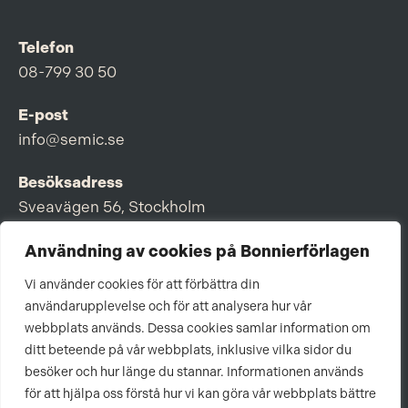
Telefon
08-799 30 50
E-post
info@semic.se
Besöksadress
Sveavägen 56, Stockholm
Postadress
Användning av cookies på Bonnierförlagen
Box 3159, 103 63 Stockholm
Vi använder cookies för att förbättra din
användarupplevelse och för att analysera hur vår
webbplats används. Dessa cookies samlar information om
ditt beteende på vår webbplats, inklusive vilka sidor du
Om Bonnierförlagen
besöker och hur länge du stannar. Informationen används
för att hjälpa oss förstå hur vi kan göra vår webbplats bättre
Cookies