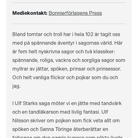
Mediekontakt:
Bonnierförlagens Press
Bland tomtar och troll har i hela 102 år tagit oss
med på spännande äventyr i sagornas värld. Här
är fem helt nyskrivna sagor och två klassiker:
spännande, roliga, vackra och sorgliga sagor som
myllrar av jättar, spöken, prinsar och prinsessor.
Och helt vanliga flickor och pojkar som du och
jag.
I Ulf Starks saga möter vi en jätte med tandvärk
och en tandläkarson med livlig fantasi. Ulf
Nilsson skriver om pojken som fick veta allt om
spöken och Sanna Töringe återberättar en
folksaga om den gamle kungen som sökte livets