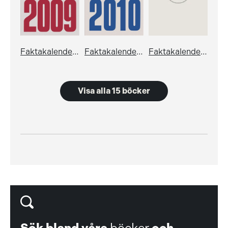
Faktakalendern 2009 (med EAN-kod)
Faktakalendern 2010
Faktakalendern 2011
Visa alla 15 böcker
Sök bland våra
böcker
och