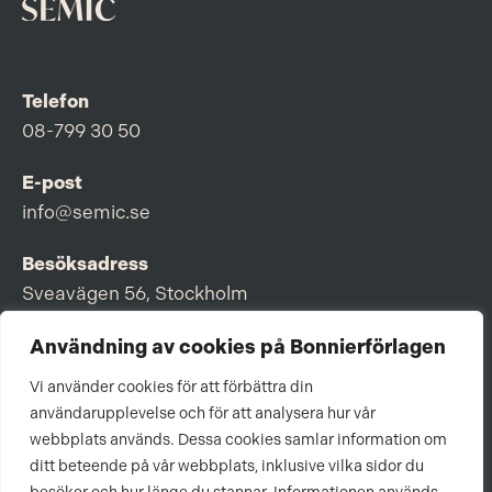
Telefon
08-799 30 50
E-post
info@semic.se
Besöksadress
Sveavägen 56, Stockholm
Postadress
Användning av cookies på Bonnierförlagen
Box 3159, 103 63 Stockholm
Vi använder cookies för att förbättra din
användarupplevelse och för att analysera hur vår
webbplats används. Dessa cookies samlar information om
ditt beteende på vår webbplats, inklusive vilka sidor du