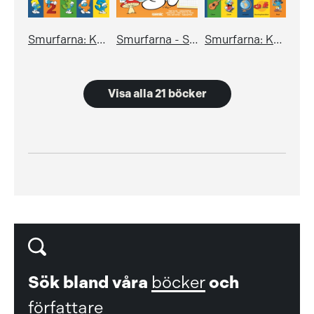
Smurfarna: Kul med siffror - läs, lek och lär
Smurfarna - Smurfiga pyssel- och skrattboken
Smurfarna: Kul med ord - läs, lek och lär
Visa alla 21 böcker
Sök bland våra
böcker
och
författare