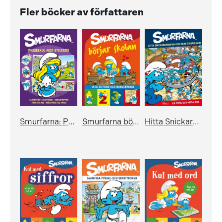
Fler böcker av författaren
Smurfarna: Pysselkul med stickers
Smurfarna börjar skolan - med siffror och bokstavskul
Hitta Snickarsmurfen och hans tidsmaskin