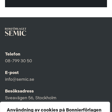
Telefon
08-799 30 50
E-post
info@semic.se
Besöksadress
Sveavägen 56, Stockholm
Postadress
Användning av cookies på Bonnierförlagen