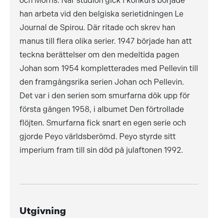
och Morris. När studion gick i konkurs började
han arbeta vid den belgiska serietidningen Le
Journal de Spirou. Där ritade och skrev han
manus till flera olika serier. 1947 började han att
teckna berättelser om den medeltida pagen
Johan som 1954 kompletterades med Pellevin till
den framgångsrika serien Johan och Pellevin.
Det var i den serien som smurfarna dök upp för
första gången 1958, i albumet Den förtrollade
flöjten. Smurfarna fick snart en egen serie och
gjorde Peyo världsberömd. Peyo styrde sitt
imperium fram till sin död på julaftonen 1992.
Utgivning