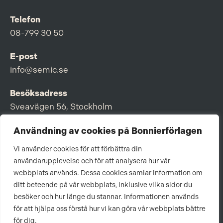
Telefon
08-799 30 50
E-post
info@semic.se
Besöksadress
Sveavägen 56, Stockholm
Postadress
Användning av cookies på Bonnierförlagen
Box 3159, 103 63 Stockholm
Vi använder cookies för att förbättra din
användarupplevelse och för att analysera hur vår
webbplats används. Dessa cookies samlar information om
ditt beteende på vår webbplats, inklusive vilka sidor du
Om Bonnierförlagen
besöker och hur länge du stannar. Informationen används
för att hjälpa oss förstå hur vi kan göra vår webbplats bättre
Cookies
för dig.