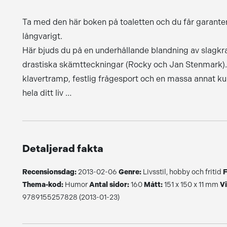
Ta med den här boken på toaletten och du får garanterat
långvarigt.
Här bjuds du på en underhållande blandning av slagkrafti
drastiska skämtteckningar (Rocky och Jan Stenmark). T
klavertramp, festlig frågesport och en massa annat kul 
hela ditt liv …
Detaljerad fakta
Recensionsdag:
2013-02-06
Genre:
Livsstil, hobby och fritid
F
Thema-kod:
Humor
Antal sidor:
160
Mått:
151 x 150 x 11 mm
Vi
9789155257828 (2013-01-23)