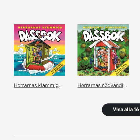
Herrarnas klämmiga dassbok
Herrarnas nödvändiga dassbok
Visa alla 1