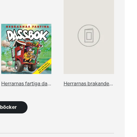
Herrarnas fartiga dassbok
Herrarnas brakande dassbok
6 böcker