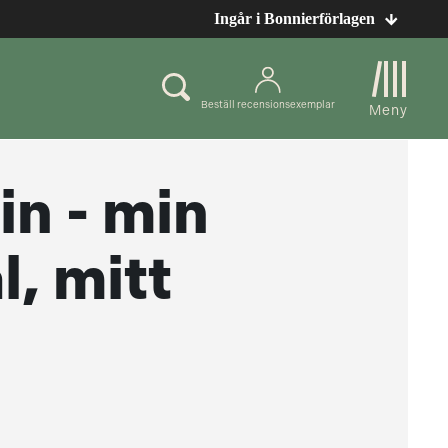
Ingår i Bonnierförlagen
Beställ recensionsexemplar
Meny
n - min
l, mitt