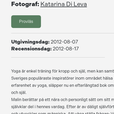
Fotograf:
Katarina Di Leva
Provläs
Utgivningsdag:
2012-08-07
Recensionsdag:
2012-08-17
Yoga är enkel träning för kropp och själ, men kan sam
Sveriges populäraste inspiratörer inom området hälsa
erfarenhet av yoga, släpper nu en efterlängtad bok o
och själ.
Malin berättar på ett nära och personligt sätt om sitt
självklar del i hennes vardag. Efter år av dåligt självfö
och utvecklas som människa. Att våga ställa frågan: Vem