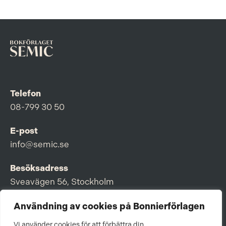
Telefon
08-799 30 50
E-post
info@semic.se
Besöksadress
Sveavägen 56, Stockholm
Postadress
Användning av cookies på Bonnierförlagen
Box 3159, 103 63 Stockholm
Vi använder cookies för att förbättra din