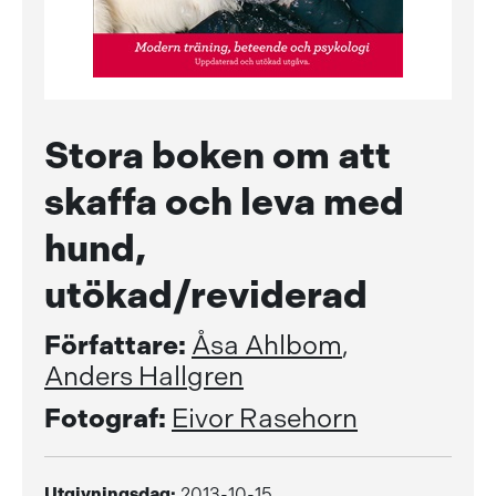
Stora boken om att
skaffa och leva med
hund,
utökad/reviderad
Författare:
Åsa Ahlbom
,
Anders Hallgren
Fotograf:
Eivor Rasehorn
Utgivningsdag:
2013-10-15