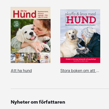
Att ha hund
Stora boken om att skaffa och leva med hund, utökad/reviderad
Nyheter om författaren