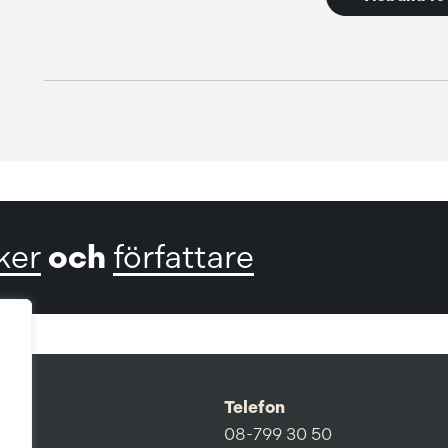
och
ker
författare
Telefon
08-799 30 50