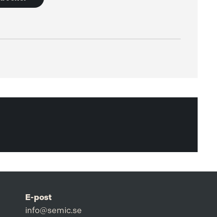
E-post
info@semic.se