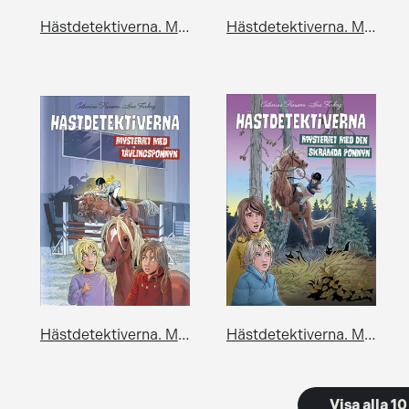
Hästdetektiverna. Mysteriet med den blodröda ponnyn
Hästdetektiverna. Mysteriet med den bevingade hästen
Hästdetektiverna. Mysteriet med tävlingsponnyn
Hästdetektiverna. Mysteriet med den skrämda ponnyn
Visa alla 1