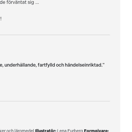
ade förväntat sig …
!
underhållande, fartfylld och händelseinriktad."
er och läromedel
Illustratör:
Lena Furberg
Formgivare: