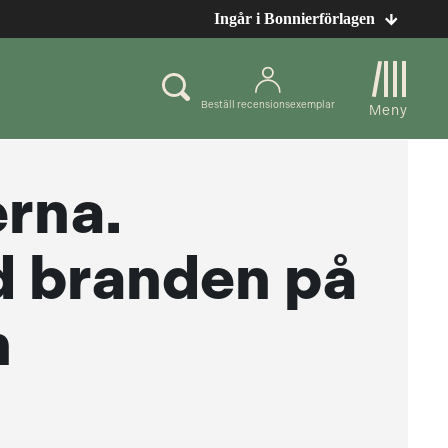
Ingår i Bonnierförlagen
Beställ recensionsexemplar
Meny
rna.
d branden på
n