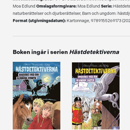
Moa Edlund
Omslagsformgivare:
Moa Edlund
Serie:
Hästdete
naturberättelser och djurberättelser, Barn och ungdom: hästd
Format (utgivningsdatum):
Kartonnage, 9789155269173 (2021
Boken ingår i serien
Hästdetektiverna