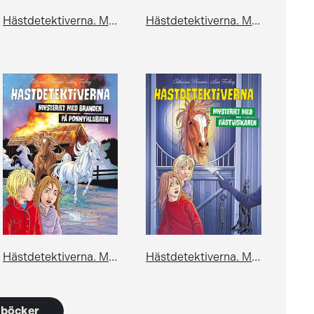
Hästdetektiverna. Mysteriet med spökhästen
Hästdetektiverna. Mysteriet med den hemliga ryttaren
Hästdetektiverna. Mysteriet med branden på ponnyklubben
Hästdetektiverna. Mysteriet med hästviskaren
0 böcker