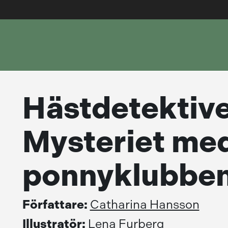
Hästdetektive
Mysteriet me
ponnyklubbe
Författare:
Catharina Hansson
Illustratör:
Lena Furberg