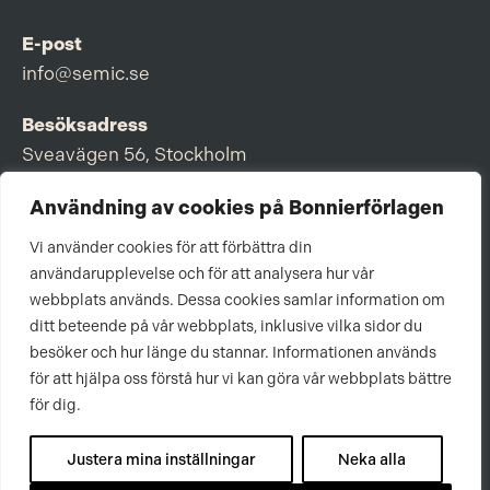
E-post
info@semic.se
Besöksadress
Sveavägen 56, Stockholm
Postadress
Användning av cookies på Bonnierförlagen
Box 3159, 103 63 Stockholm
Vi använder cookies för att förbättra din
användarupplevelse och för att analysera hur vår
webbplats används. Dessa cookies samlar information om
ditt beteende på vår webbplats, inklusive vilka sidor du
Om Bonnierförlagen
besöker och hur länge du stannar. Informationen används
för att hjälpa oss förstå hur vi kan göra vår webbplats bättre
Cookies
för dig.
Integritetspolicy
Justera mina inställningar
Neka alla