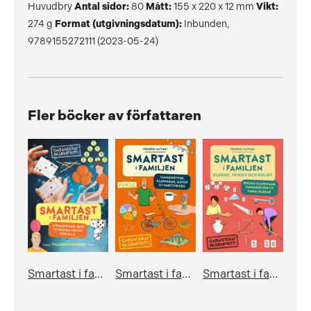
Huvudbry
Antal sidor:
80
Mått:
155 x 220 x 12 mm
Vikt:
274 g
Format (utgivningsdatum):
Inbunden,
9789155272111 (2023-05-24)
Fler böcker av författaren
Smartast i familjen – utmaningar, quiz och roliga tricks för alla
Smartast i familjen – tankenötter, kluringar, gåtor och partytricks
Smartast i familjen – klurigt, trixigt och roligt