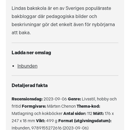
Lindas bakskola är en av Sveriges populäraste
bakbloggar där pedagogiska bilder och
beskrivningar gör det enkelt även för nybörjarna
att baka.
Ladda ner omslag
Inbunden
Detaljerad fakta
Recensionsdag:
2023-09-06
Genre:
Livsstil, hobby och
fritid
Formgivare:
Mårten Chenon
Thema-kod:
Matlagning och kokböcker
Antal sidor:
112
Mått:
176 x
247 x 18 mm
Vikt:
499 g
Format (utgivningsdatum):
Inbunden, 9789155272616 (2023-09-06)