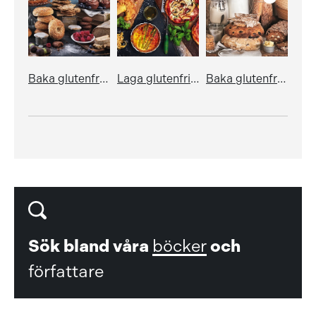
Baka glutenfritt
Laga glutenfritt - pasta, pizza, pajer, piroger & andra klassiker
Baka glutenfritt
Sök bland våra
böcker
och
författare