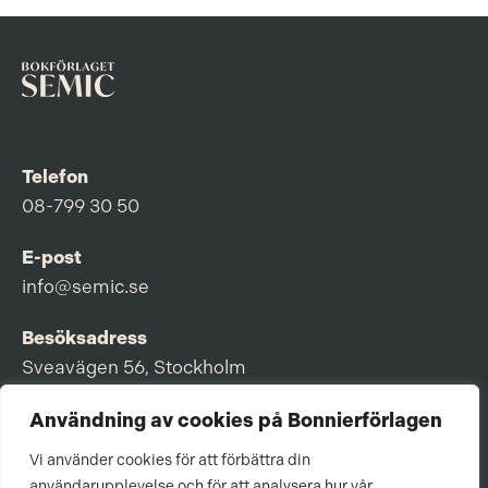
Telefon
08-799 30 50
E-post
info@semic.se
Besöksadress
Sveavägen 56, Stockholm
Postadress
Användning av cookies på Bonnierförlagen
Box 3159, 103 63 Stockholm
Vi använder cookies för att förbättra din
användarupplevelse och för att analysera hur vår