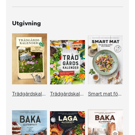
Utgivning
Trädgårdskalender – en fyll-i-bok med tips månad för månad
Trädgårdskalender
Smart mat för en frisk kropp och hjärna