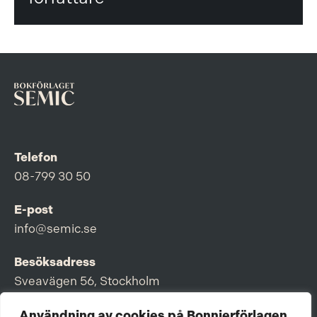
Telefon
08-799 30 50
E-post
info@semic.se
Besöksadress
Sveavägen 56, Stockholm
Postadress
Användning av cookies på Bonnierförlagen