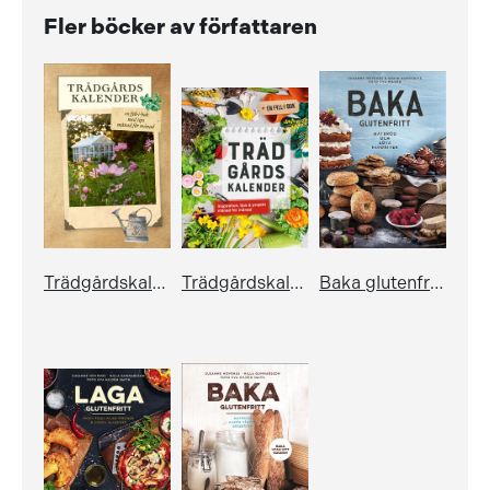
Fler böcker av författaren
Trädgårdskalender – en fyll-i-bok med tips månad för månad
Trädgårdskalender
Baka glutenfritt