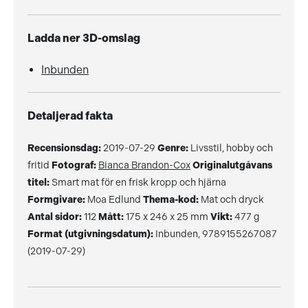
Ladda ner 3D-omslag
Inbunden
Detaljerad fakta
Recensionsdag:
2019-07-29
Genre:
Livsstil, hobby och
fritid
Fotograf:
Bianca Brandon-Cox
Originalutgåvans
titel:
Smart mat för en frisk kropp och hjärna
Formgivare:
Moa Edlund
Thema-kod:
Mat och dryck
Antal sidor:
112
Mått:
175 x 246 x 25 mm
Vikt:
477 g
Format (utgivningsdatum):
Inbunden, 9789155267087
(2019-07-29)