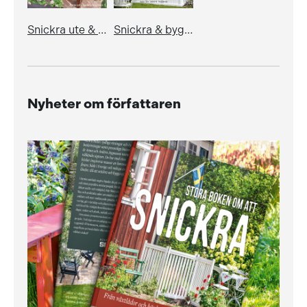
Snickra ute & inne
Snickra & bygg : från förvaringslåda och utedusch till cykelskjul och trädäck
Nyheter om författaren