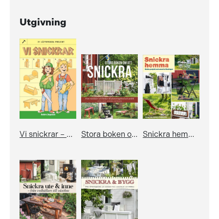
Utgivning
Vi snickrar – 21 lättbyggda projekt
Stora boken om att snickra
Snickra hemma