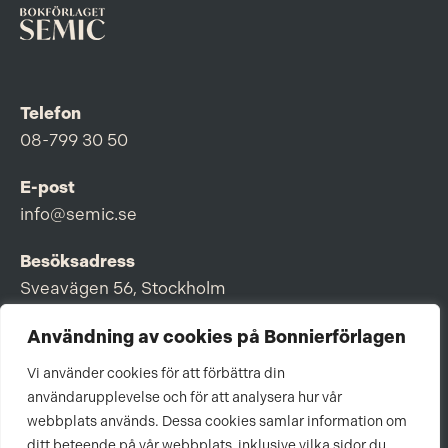
Telefon
08-799 30 50
E-post
info@semic.se
Besöksadress
Sveavägen 56, Stockholm
Postadress
Användning av cookies på Bonnierförlagen
Box 3159, 103 63 Stockholm
Vi använder cookies för att förbättra din
användarupplevelse och för att analysera hur vår
webbplats används. Dessa cookies samlar information om
ditt beteende på vår webbplats, inklusive vilka sidor du