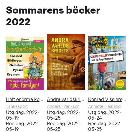
Sommarens böcker
2022
Helt enorma korsordsboken
Andra världskrigets värsta dåraktigheter, katastrofala strategier och felbeslut
Konrad Visslers förunderliga resa till Ångermanland
Tankesport
Anders Frankson
Annette Haaland
Utg.dag. 2022-
Utg.dag. 2022-
Utg.dag. 2022-
05-19
05-25
05-24
Rec.dag. 2022-
Rec.dag. 2022-
Rec.dag. 2022-
05-19
05-25
05-25