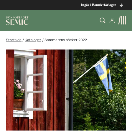
Ingår i Bonnierförlagen
Startsida
/
Kataloger
/
Sommarens böcker 2022