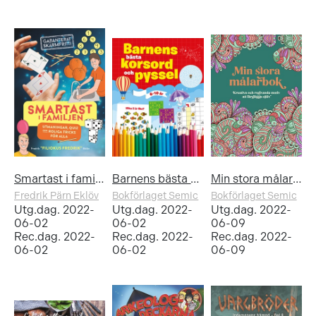
Smartast i familjen – utmaningar, quiz och roliga tricks för alla
Barnens bästa korsord och pyssel
Min stora målarbok
Fredrik Pärn Eklöv
Bokförlaget Semic
Bokförlaget Semic
Utg.dag. 2022-
Utg.dag. 2022-
Utg.dag. 2022-
06-02
06-02
06-09
Rec.dag. 2022-
Rec.dag. 2022-
Rec.dag. 2022-
06-02
06-02
06-09