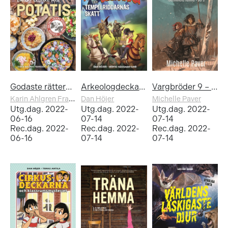
Godaste rätterna med potatis
Arkeologdeckarna och tempelriddarnas skatt
Vargbröder 9 – Isdemonens hämnd
Karin Ahlgren Fransson
,
Dan Höjer
Lena Klang Ahlgren
Michelle Paver
Utg.dag. 2022-
Utg.dag. 2022-
Utg.dag. 2022-
06-16
07-14
07-14
Rec.dag. 2022-
Rec.dag. 2022-
Rec.dag. 2022-
06-16
07-14
07-14