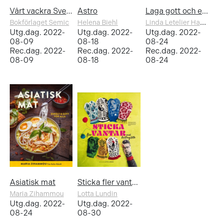
Vårt vackra Sverige almanacka 2023
Astro
Laga gott och enkelt till familjen
Linda Letelier Hansson
Bokförlaget Semic
Helena Biehl
Utg.dag. 2022-
Utg.dag. 2022-
Utg.dag. 2022-
08-09
08-18
08-24
Rec.dag. 2022-
Rec.dag. 2022-
Rec.dag. 2022-
08-09
08-18
08-24
Asiatisk mat
Sticka fler vantar med Knitting Lotta
Maria Zihammou
Lotta Lundin
Utg.dag. 2022-
Utg.dag. 2022-
08-24
08-30