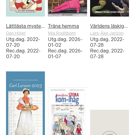
Lättlästa mysterier: Cirkusdeckarna och klassrumsmysteriet
Träna hemma
Världens läskigaste djur
Dan Höjer
Mia Rodhborn
Lars-Åke Janzon
Utg.dag. 2022-
Utg.dag. 2026-
Utg.dag. 2022-
07-20
01-02
07-28
Rec.dag. 2022-
Rec.dag. 2026-
Rec.dag. 2022-
07-20
01-07
07-28