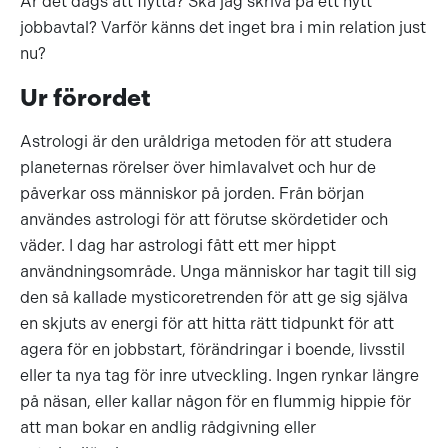
Är det dags att flytta? Ska jag skriva på ett nytt
jobbavtal? Varför känns det inget bra i min relation just
nu?
Ur förordet
Astrologi är den uråldriga metoden för att studera
planeternas rörelser över himlavalvet och hur de
påverkar oss människor på jorden. Från början
användes astrologi för att förutse skördetider och
väder. I dag har astrologi fått ett mer hippt
användningsområde. Unga människor har tagit till sig
den så kallade mysticoretrenden för att ge sig själva
en skjuts av energi för att hitta rätt tidpunkt för att
agera för en jobbstart, förändringar i boende, livsstil
eller ta nya tag för inre utveckling. Ingen rynkar längre
på näsan, eller kallar någon för en flummig hippie för
att man bokar en andlig rådgivning eller