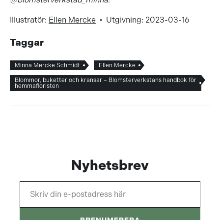
Illustratör:
Ellen Mercke
• Utgivning: 2023-03-16
Taggar
Minna Mercke Schmidt
Ellen Mercke
Blommor, buketter och kransar – Blomsterverkstans handbok för
hemmafloristen
Nyhetsbrev