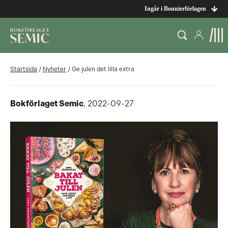
Ingår i Bonnierförlagen
Startsida
/
Nyheter
/
Ge julen det lilla extra
Bokförlaget Semic
, 2022-09-27