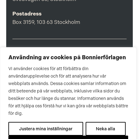
Postadress
Box 3159, 103 63 Stockholm
Om Bonnierförlagen
Användning av cookies på Bonnierförlagen
Cookies
Vi använder cookies för att förbättra din
användarupplevelse och för att analysera hur vår
Integritetspolicy
webbplats används. Dessa cookies samlar information om
ditt beteende på vår webbplats, inklusive vilka sidor du
besöker och hur länge du stannar. Informationen används
för att hjälpa oss förstå hur vi kan göra vår webbplats bättre
för dig.
Justera mina inställningar
Neka alla