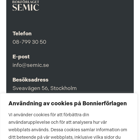
Telefon
08-799 30 50
E-post
info@semic.se
Besöksadress
Sveavägen 56, Stockholm
Postadress
Användning av cookies på Bonnierförlagen
Box 3159, 103 63 Stockholm
Vi använder cookies för att förbättra din
användarupplevelse och för att analysera hur vår
webbplats används. Dessa cookies samlar information om
ditt beteende på vår webbplats, inklusive vilka sidor du