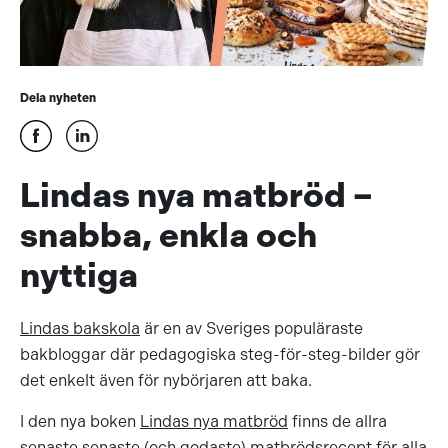
Dela nyheten
Lindas nya matbröd –
snabba, enkla och
nyttiga
Lindas bakskola
är en av Sveriges populäraste
bakbloggar där pedagogiska steg-för-steg-bilder gör
det enkelt även för nybörjaren att baka.
I den nya boken
Lindas nya matbröd
finns de allra
senaste senaste (och godaste) matbrödsrecept för alla