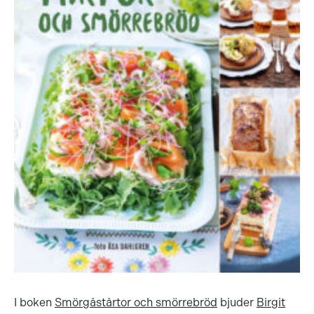
I boken
Smörgåstårtor och smörrebröd
bjuder
Birgit