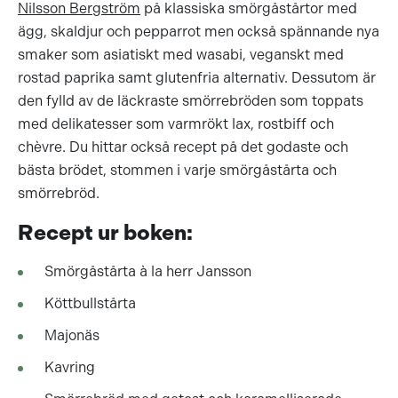
Nilsson Bergström
på klassiska smörgåstårtor med
ägg, skaldjur och pepparrot men också spännande nya
smaker som asiatiskt med wasabi, veganskt med
rostad paprika samt glutenfria alternativ. Dessutom är
den fylld av de läckraste smörrebröden som toppats
med delikatesser som varmrökt lax, rostbiff och
chèvre. Du hittar också recept på det godaste och
bästa brödet, stommen i varje smörgåstårta och
smörrebröd.
Recept ur boken:
Smörgåstårta à la herr Jansson
Köttbullstårta
Majonäs
Kavring