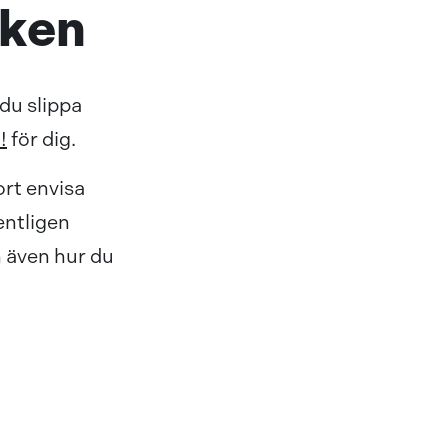
oken
du slippa
!
för dig.
rt envisa
entligen
 även hur du