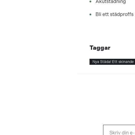
Akutstädning
Bli ett städproffs
Taggar
Nya Städa! Ett skinande 