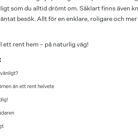
rligt som du alltid drömt om. Såklart finns även 
äntat besök. Allt för en enklare, roligare och mer
l ett rent hem – på naturlig väg!
:
övänligt?
hörnen än ett rent helvete
dig!
ädaren
gt