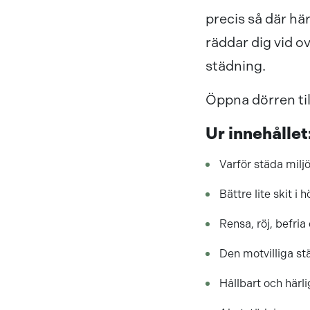
precis så där hä
räddar dig vid ov
städning.
Öppna dörren til
Ur innehållet
Varför städa milj
Bättre lite skit i 
Rensa, röj, befria 
Den motvilliga st
Hållbart och härli