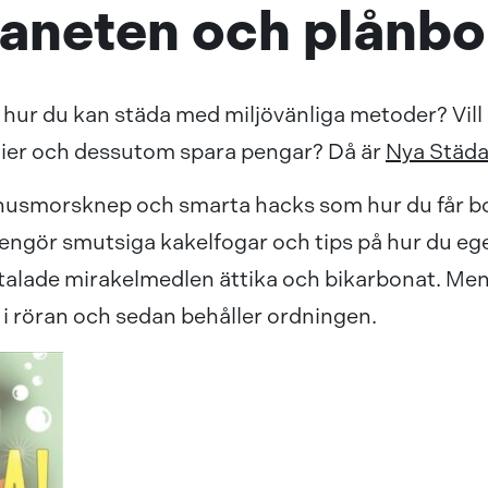
planeten och plånb
 hur du kan städa med miljövänliga metoder? Vill 
ier och dessutom spara pengar? Då är
Nya Städa
v husmorsknep och smarta hacks som hur du får bo
rengör smutsiga kakelfogar och tips på hur du eg
alade mirakelmedlen ättika och bikarbonat. Men
 i röran och sedan behåller ordningen.