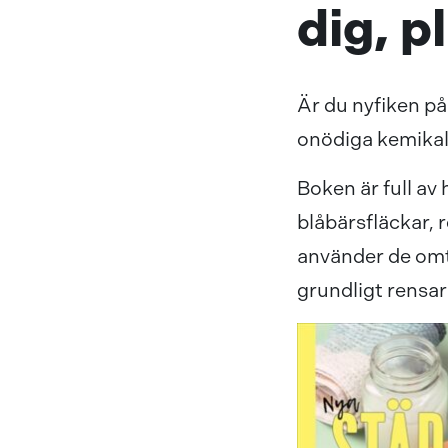
dig, 
Är du nyfiken på
onödiga kemikal
Boken är full a
blåbärsfläckar, 
använder de omt
grundligt rensar