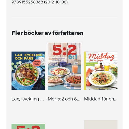
9789155258368 (2012-10-08)
Fler böcker av författaren
Lax, kyckling och färs - lättlagade vardagsfavoriter
Mer 5:2 och 6:1 - Den enkla vägen till hälsa och viktminskning
Middag för en tjuga - och andra läckra, billiga rätter