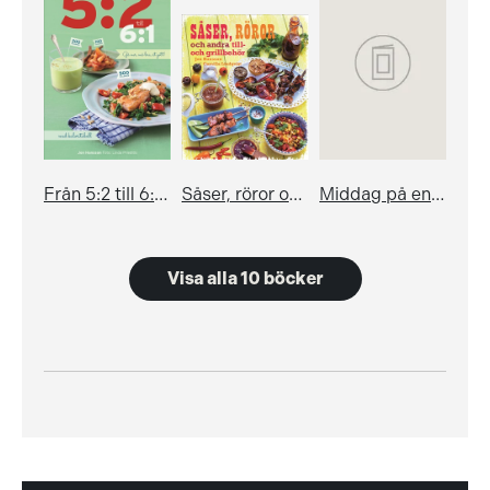
Från 5:2 till 6:1 - gå ner, må bra, ät gott!
Såser, röror och andra till- och grillbehör
Middag på en kvart
Visa alla 10 böcker