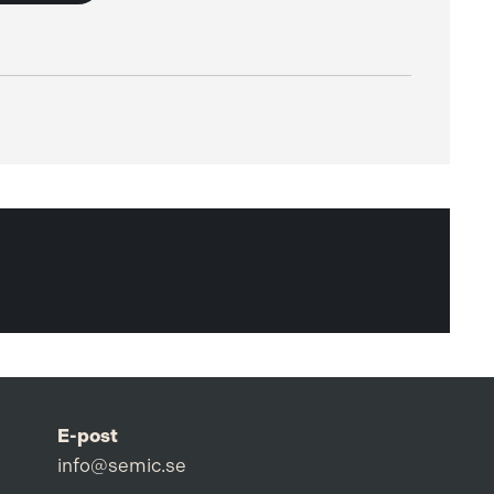
E-post
info@semic.se