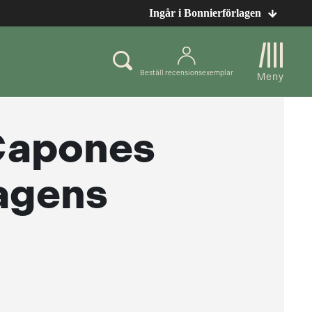
Ingår i Bonnierförlagen
Beställ recensionsexemplar
Meny
 Capones
dagens