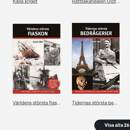
Kalla kriget
Rättsskandalen Olof Palme
Världens största fiaskon
Tidernas största bedrägerier
Visa alla 2