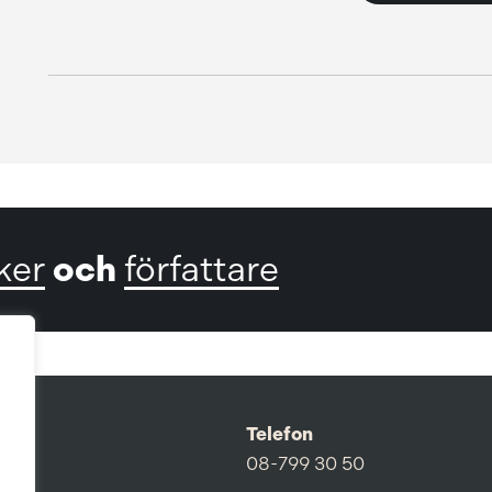
och
ker
författare
Telefon
08-799 30 50