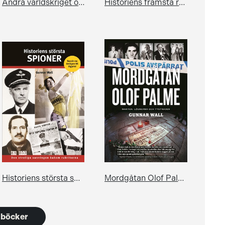
Andra världskriget och myten om det goda kriget
Historiens främsta rymningar
Historiens största spioner
Mordgåtan Olof Palme
6 böcker