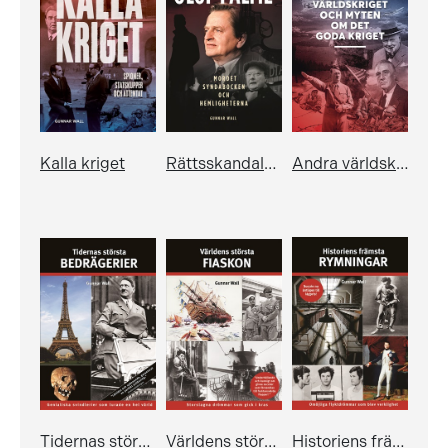
Kalla kriget
Rättsskandalen Olof Palme
Andra världskriget och myten om det goda kriget
Tidernas största bedrägerier
Världens största fiaskon
Historiens främsta rymningar