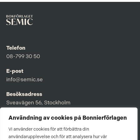
Telefon
08-799 30 50
E-post
info@semic.se
Besöksadress
Sveavägen 56, Stockholm
Postadress
Användning av cookies på Bonnierförlagen
Box 3159, 103 63 Stockholm
Vi använder cookies för att förbättra din
användarupplevelse och för att analysera hur vår