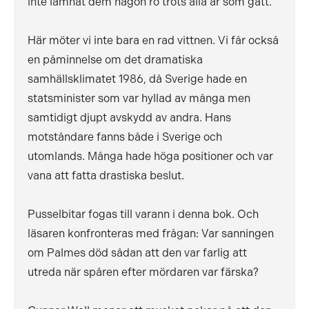
inte lämnat dem någon ro trots alla år som gått.
Här möter vi inte bara en rad vittnen. Vi får också
en påminnelse om det dramatiska
samhällsklimatet 1986, då Sverige hade en
statsminister som var hyllad av många men
samtidigt djupt avskydd av andra. Hans
motståndare fanns både i Sverige och
utomlands. Många hade höga positioner och var
vana att fatta drastiska beslut.
Pusselbitar fogas till varann i denna bok. Och
läsaren konfronteras med frågan: Var sanningen
om Palmes död sådan att den var farlig att
utreda när spåren efter mördaren var färska?