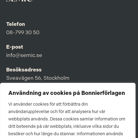
Telefon
08-799 30 50
E-post
info@semic.se
Besöksadress
Sveavägen 56, Stockholm
Postadress
Användning av cookies på Bonnierförlagen
Box 3159, 103 63 Stockholm
Vi använder cookies för att förbättra din
användarupplevelse och för att analysera hur vår
webbplats används. Dessa cookies samlar information om
ditt beteende på vår webbplats, inklusive vilka sidor du
Om Bonnierförlagen
besöker och hur länge du stannar. Informationen används