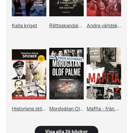
Kalla kriget
Rättsskandalen Olof Palme
Andra världskriget och myten om det goda kriget
Historiens största spioner
Mordgåtan Olof Palme
Maffia - från Capones Chicago till dagens Sverige
Visa alla 26 böcker