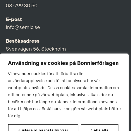
08-799 30 50
E-post
info@semic.se
Besöksadress
Sveavägen 56, Stockholm
Postadress
Användning av cookies på Bonnierförlagen
Box 3159, 103 63 Stockholm
Vi använder cookies för att förbättra din
användarupplevelse och för att analysera hur vår
webbplats används. Dessa cookies samlar information om
ditt beteende på vår webbplats, inklusive vilka sidor du
Om Bonnierförlagen
besöker och hur länge du stannar. Informationen används
för att hjälpa oss förstå hur vi kan göra vår webbplats bättre
Cookies
för dig.
Integritetspolicy
Justera mina inställningar
Neka alla