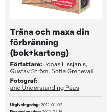
Träna och maxa din
förbränning
(bok+kartong)
Författare:
Jonas Lissjanis
,
Gustav Ström
,
Sofia Grenevall
Fotograf:
and Understanding Peas
Utgivningsdag:
2012-01-02
Recensionsdag:
2012-01-16