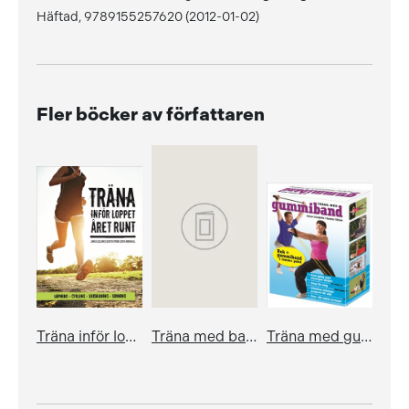
Häftad, 9789155257620 (2012-01-02)
Fler böcker av författaren
Träna inför loppet - året runt
Träna med balansboll (bok+kartong)
Träna med gummiband (bok+kartong)