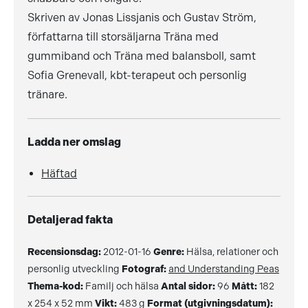
Skriven av Jonas Lissjanis och Gustav Ström,
författarna till storsäljarna Träna med
gummiband och Träna med balansboll, samt
Sofia Grenevall, kbt-terapeut och personlig
tränare.
Ladda ner omslag
Häftad
Detaljerad fakta
Recensionsdag:
2012-01-16
Genre:
Hälsa, relationer och
personlig utveckling
Fotograf:
and Understanding Peas
Thema-kod:
Familj och hälsa
Antal sidor:
96
Mått:
182
x 254 x 52 mm
Vikt:
483 g
Format (utgivningsdatum):