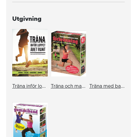
Utgivning
Träna inför loppet - året runt
Träna och maxa din förbränning (bok+kartong)
Träna med balansboll (bok+kartong)