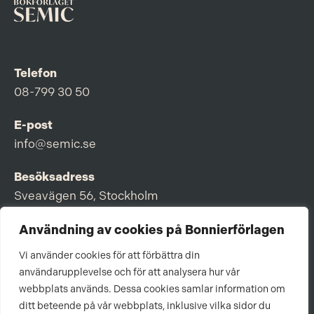
Telefon
08-799 30 50
E-post
info@semic.se
Besöksadress
Sveavägen 56, Stockholm
Postadress
Användning av cookies på Bonnierförlagen
Box 3159, 103 63 Stockholm
Vi använder cookies för att förbättra din
användarupplevelse och för att analysera hur vår
webbplats används. Dessa cookies samlar information om
ditt beteende på vår webbplats, inklusive vilka sidor du