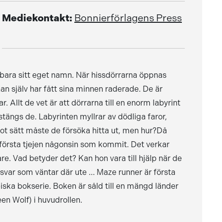
Mediekontakt:
Bonnierförlagens Press
bara sitt eget namn. När hissdörrarna öppnas
n själv har fått sina minnen raderade. De är
 Allt de vet är att dörrarna till en enorm labyrint
ängs de. Labyrinten myllrar av dödliga faror,
ot sätt måste de försöka hitta ut, men hur?Då
 första tjejen någonsin som kommit. Det verkar
. Vad betyder det? Kan hon vara till hjälp när de
 svar som väntar där ute … Maze runner är första
ska bokserie. Boken är såld till en mängd länder
een Wolf) i huvudrollen.