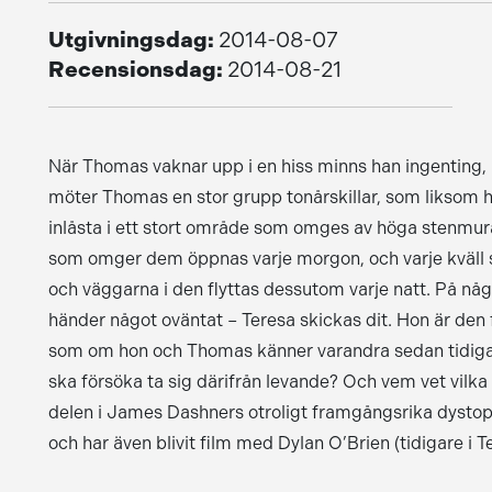
Utgivningsdag:
2014-08-07
Recensionsdag:
2014-08-21
När Thomas vaknar upp i en hiss minns han ingenting, 
möter Thomas en stor grupp tonårskillar, som liksom ha
inlåsta i ett stort område som omges av höga stenmurar.
som omger dem öppnas varje morgon, och varje kväll st
och väggarna i den flyttas dessutom varje natt. På någ
händer något oväntat – Teresa skickas dit. Hon är den
som om hon och Thomas känner varandra sedan tidigare
ska försöka ta sig därifrån levande? Och vem vet vilka
delen i James Dashners otroligt framgångsrika dystopi
och har även blivit film med Dylan O’Brien (tidigare i T