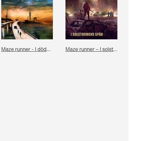
Maze runner - I dödens stad
Maze runner – I solstormens spår