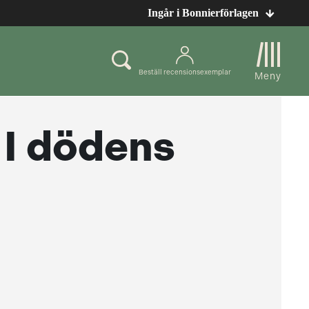
Ingår i Bonnierförlagen
Beställ recensionsexemplar
Meny
 I dödens