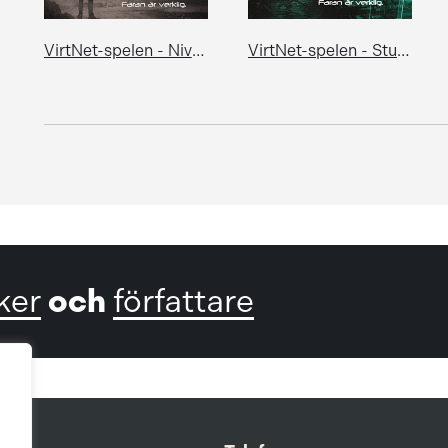
VirtNet-spelen - Nivå: Slutstrid
VirtNet-spelen - Stulna liv
och
ker
författare