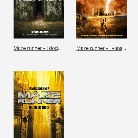
Maze runner - I dödens labyrint
Maze runner - I vansinnets öken