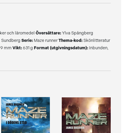
er och läromedel
Översättare:
Ylva Spångberg
 Sundberg
Serie:
Maze runner
Thema-kod:
Skönlitteratur
 29 mm
Vikt:
631 g
Format (utgivningsdatum):
Inbunden,