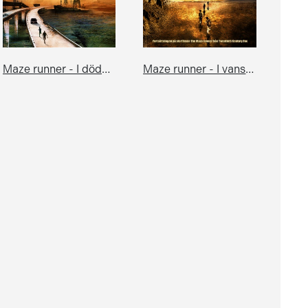
Maze runner - I dödens stad
Maze runner - I vansinnets öken