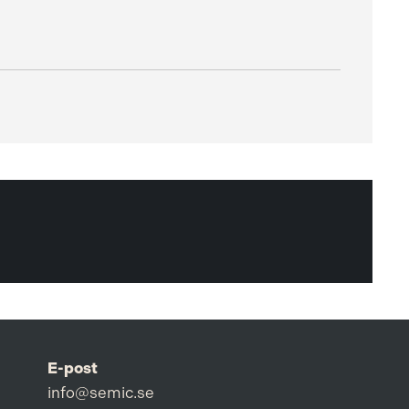
E-post
info@semic.se