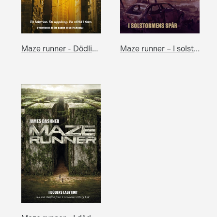
Maze runner - Dödlig kod
Maze runner – I solstormens spår