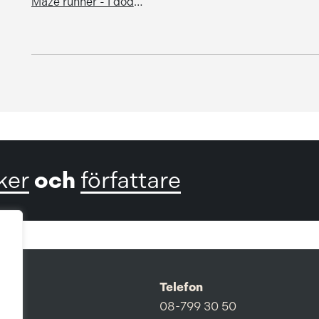
Maze runner - I dödens labyrint
och
ker
författare
Telefon
08-799 30 50