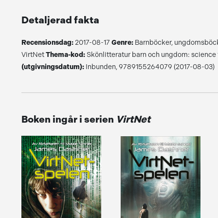
Detaljerad fakta
Recensionsdag:
2017-08-17
Genre:
Barnböcker, ungdomsböck
VirtNet
Thema-kod:
Skönlitteratur barn och ungdom: science 
(utgivningsdatum):
Inbunden, 9789155264079 (2017-08-03)
Boken ingår i serien
VirtNet