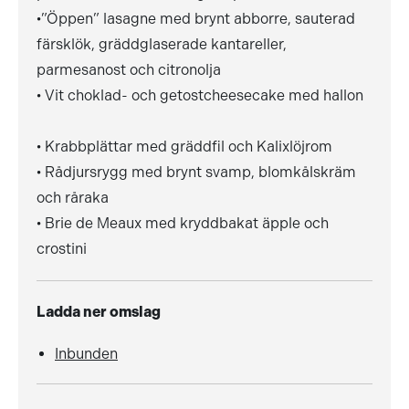
•”Öppen” lasagne med brynt abborre, sauterad
färsklök, gräddglaserade kantareller,
parmesanost och citronolja
• Vit choklad- och getostcheesecake med hallon
• Krabbplättar med gräddfil och Kalixlöjrom
• Rådjursrygg med brynt svamp, blomkålskräm
och råraka
• Brie de Meaux med kryddbakat äpple och
crostini
Ladda ner omslag
Inbunden