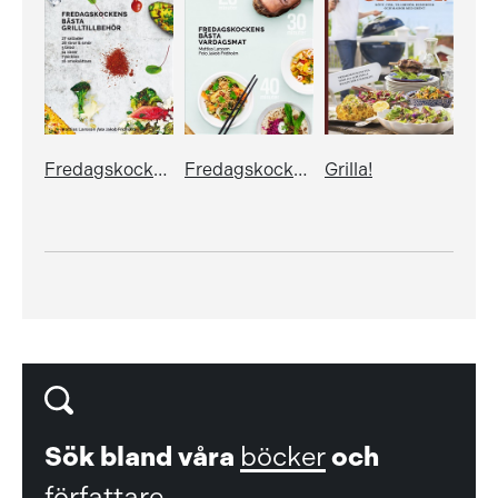
Fredagskockens bästa grilltillbehör
Fredagskockens bästa vardagsmat - på 20, 30 eller 40 minuter
Grilla!
Sök bland våra
böcker
och
författare