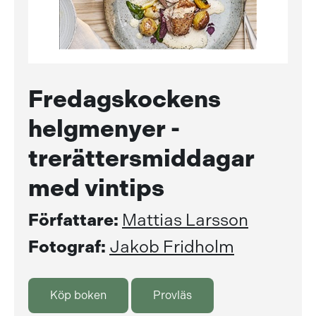
Fredagskockens
helgmenyer -
trerättersmiddagar
med vintips
Författare:
Mattias Larsson
Fotograf:
Jakob Fridholm
Köp boken
Provläs