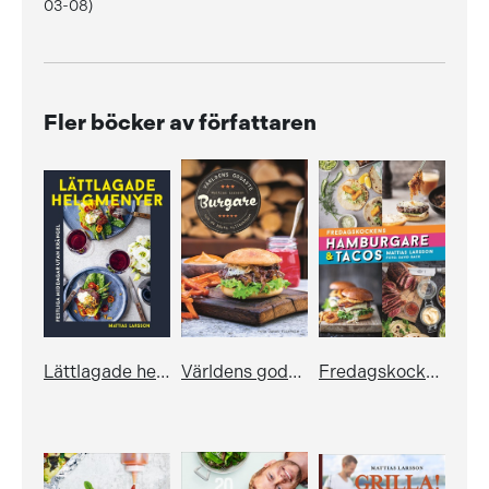
03-08)
Fler böcker av författaren
Lättlagade helgmenyer
Världens godaste burgare
Fredagskockens hamburgare och tacos