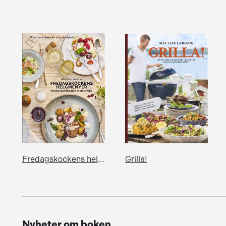
Fredagskockens helgmenyer - trerättersmiddagar med vintips
Grilla!
Nyheter om boken