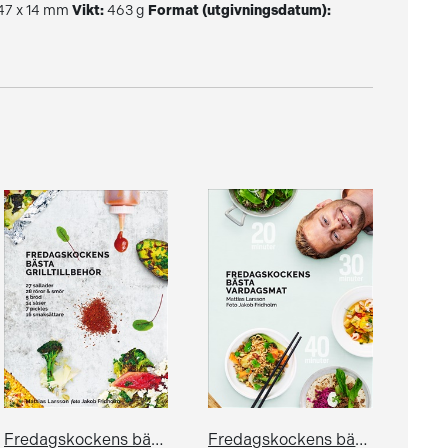
247 x 14 mm
Vikt:
463 g
Format (utgivningsdatum):
Fredagskockens bästa grilltillbehör
Fredagskockens bästa vardagsmat - på 20, 30 eller 40 minuter