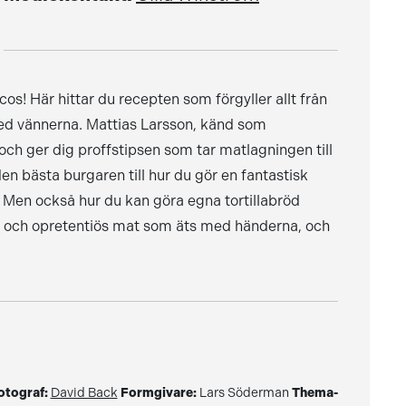
s! Här hittar du recepten som förgyller allt från
ed vännerna. Mattias Larsson, känd som
h ger dig proffstipsen som tar matlagningen till
 den bästa burgaren till hur du gör en fantastisk
Men också hur du kan göra egna tortillabröd
l och opretentiös mat som äts med händerna, och
otograf:
David Back
Formgivare:
Lars Söderman
Thema-