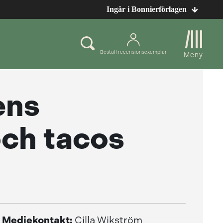
Ingår i Bonnierförlagen
Beställ recensionsexemplar
Meny
ens
ch tacos
Mediekontakt:
Cilla Wikström