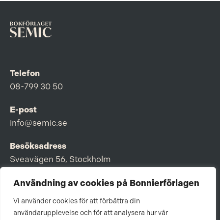
Telefon
08-799 30 50
E-post
info@semic.se
Besöksadress
Sveavägen 56, Stockholm
Postadress
Användning av cookies på Bonnierförlagen
Box 3159, 103 63 Stockholm
Vi använder cookies för att förbättra din
användarupplevelse och för att analysera hur vår