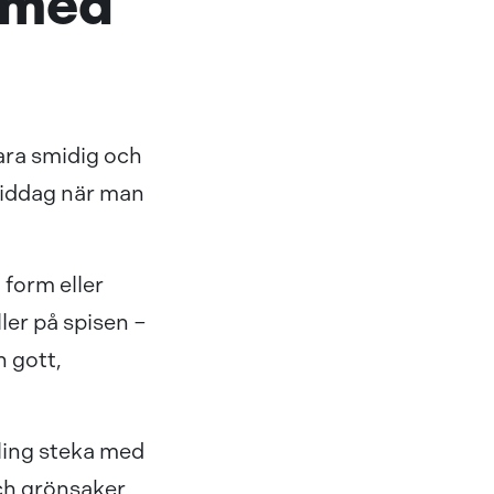
 med
vara smidig och
middag när man
 form eller
ller på spisen –
 gott,
kling steka med
ch grönsaker