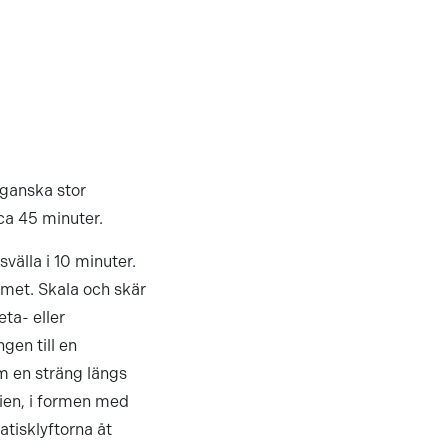
 ganska stor
 ca 45 minuter.
välla i 10 minuter.
smet. Skala och skär
eta- eller
ngen till en
om en sträng längs
olien, i formen med
atisklyftorna åt