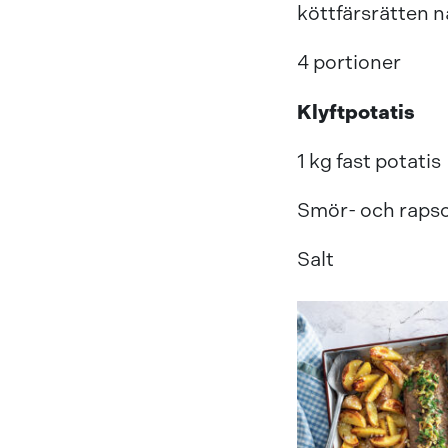
köttfärsrätten nå
4 portioner
Klyftpotatis
1 kg fast potatis
Smör- och rapso
Salt