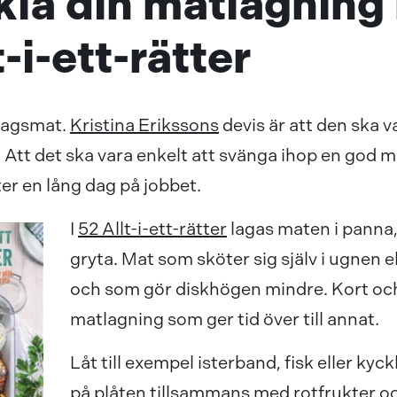
kla din matlagning
t-i-ett-rätter
rdagsmat.
Kristina Erikssons
devis är att den ska 
 Att det ska vara enkelt att svänga ihop en god 
r en lång dag på jobbet.
I
52 Allt-i-ett-rätter
lagas maten i panna,
gryta. Mat som sköter sig själv i ugnen e
och som gör diskhögen mindre. Kort och
matlagning som ger tid över till annat.
Låt till exempel isterband, fisk eller kyc
på plåten tillsammans med rotfrukter o