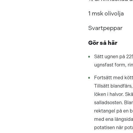
1 msk olivolja
Svartpeppar
Gör så här
Sätt ugnen på 225
ugnsfast form, rin
Fortsätt med köttf
Tillsätt blandfär
löken i halvor. Sk
salladsosten. Blan
rektangel på en b
med ena långsidan 
potatisen när pota