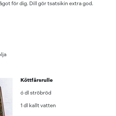
got för dig. Dill gör tsatsikin extra god.
lja
Köttfärsrulle
ó dl ströbröd
1 dl kallt vatten