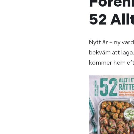
Fören
52 All
Nytt år – ny va
bekväm att laga.
kommer hem efte