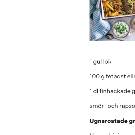
1 gul lök
100 g fetaost ell
1 dl finhackade 
smör- och rapso
Ugnsrostade g