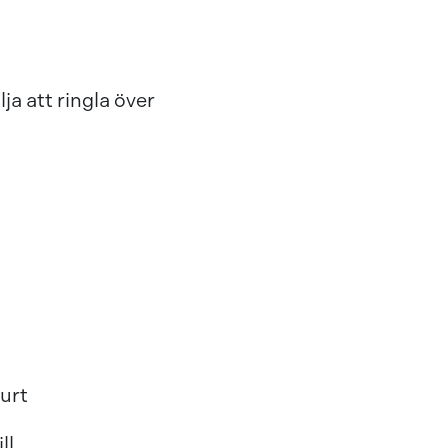
ja att ringla över
hurt
ll