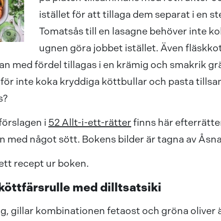
istället för att tillaga dem separat i en 
Tomatsås till en lasagne behöver inte kok
ugnen göra jobbet istället. Även fläskkot
n med fördel tillagas i en krämig och smakrik gr
arför inte koka kryddiga köttbullar och pasta tills
s?
örslagen i
52 Allt-i-ett-rätter
finns här efterrätter
n med något sött. Bokens bilder är tagna av Åsn
 ett recept ur boken.
köttfärsrulle med dilltsatsiki
g, gillar kombinationen fetaost och gröna oliver 