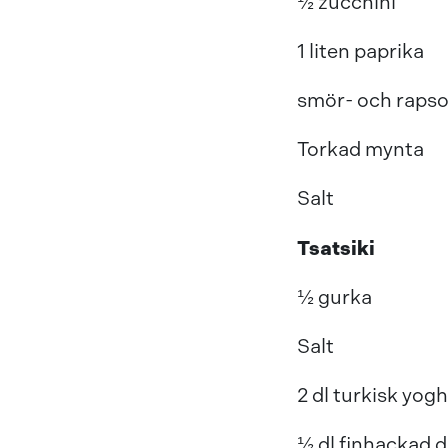
½ zucchini
1 liten paprika
smör- och rapsol
Torkad mynta
Salt
Tsatsiki
½ gurka
Salt
2 dl turkisk yog
½ dl finhackad di