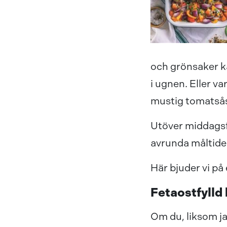
och grönsaker ka
i ugnen. Eller v
mustig tomatså
Utöver middagsf
avrunda måltide
Här bjuder vi på
Fetaostfylld 
Om du, liksom ja