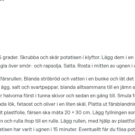
 grader. Skrubba och skär potatisen i klyftor. Lägg dem i en
gla över smör- och rapsolja. Salta. Rosta i mitten av ugnen i
ärsrullen. Blanda ströbröd och vatten i en bunke och låt det s
s, ägg, salt och svartpeppar, blanda alltsammans till en jämn 
är halvorna först i tunna skivor och sedan en gång till. Smula f
da lök, fetaost och oliver i en liten skål. Platta ut färsblandni
it plastfolie, färsen ska mäta 20 × 30 cm. Lägg fyllningen s
och rulla ihop till en rulle. Lägg rullen, med hjälp av plastf
tisen har varit i ugnen i 15 minuter. Eventuellt får du fösa pot