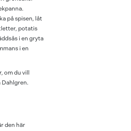
stekpanna.
a på spisen, låt
letter, potatis
äddsås i en gryta
ammans i en
, om du vill
a Dahlgren.
är den här