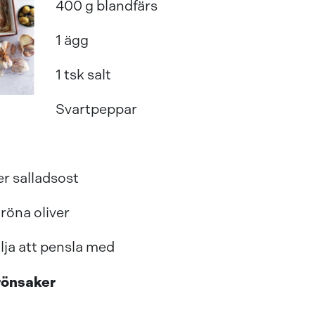
400 g blandfärs
1 ägg
1 tsk salt
Svartpeppar
er salladsost
gröna oliver
lja att pensla med
rönsaker