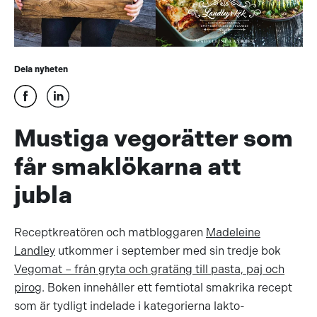
Dela nyheten
Mustiga vegorätter som
får smaklökarna att
jubla
Receptkreatören och matbloggaren
Madeleine
Landley
utkommer i september med sin tredje bok
Vegomat – från gryta och gratäng till pasta, paj och
pirog
. Boken innehåller ett femtiotal smakrika recept
som är tydligt indelade i kategorierna lakto-