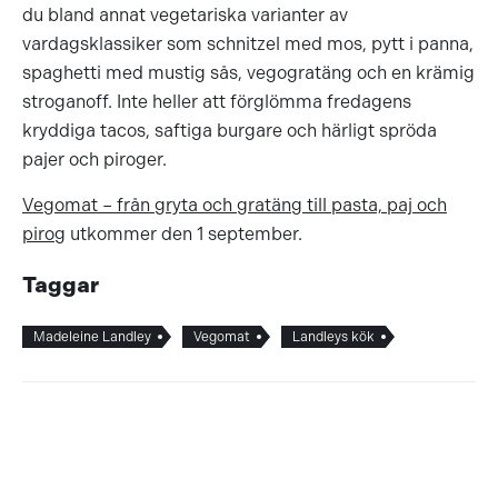
du bland annat vegetariska varianter av
vardagsklassiker som schnitzel med mos, pytt i panna,
spaghetti med mustig sås, vegogratäng och en krämig
stroganoff. Inte heller att förglömma fredagens
kryddiga tacos, saftiga burgare och härligt spröda
pajer och piroger.
Vegomat – från gryta och gratäng till pasta, paj och
pirog
utkommer den 1 september.
Taggar
Madeleine Landley
Vegomat
Landleys kök