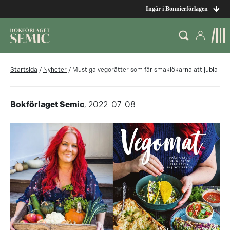
Ingår i Bonnierförlagen
Startsida
/
Nyheter
/
Mustiga vegorätter som får smaklökarna att jubla
Bokförlaget Semic
, 2022-07-08