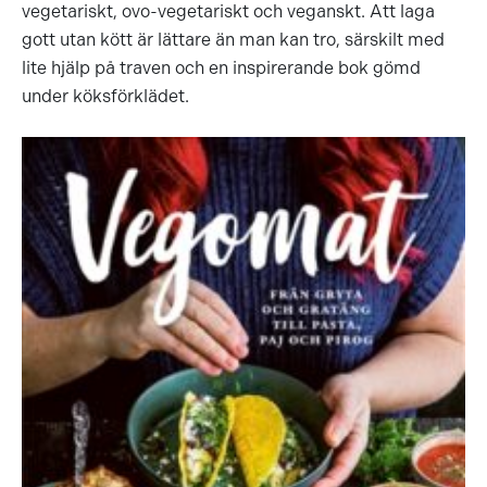
vegetariskt, ovo-vegetariskt och veganskt. Att laga
gott utan kött är lättare än man kan tro, särskilt med
lite hjälp på traven och en inspirerande bok gömd
under köksförklädet.