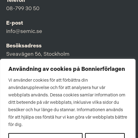
Telefon
08-799 30 50
E-post
info@semic.se
Besöksadress
Sveavägen 56, Stockholm
Postadress
Användning av cookies på Bonnierförlagen
Box 3159, 103 63 Stockholm
Vi använder cookies för att förbättra din
användarupplevelse och för att analysera hur vår
webbplats används. Dessa cookies samlar information om
ditt beteende på vår webbplats, inklusive vilka sidor du
Om Bonnierförlagen
besöker och hur länge du stannar. Informationen används
för att hjälpa oss förstå hur vi kan göra vår webbplats bättre
Cookies
för dig.
Integritetspolicy