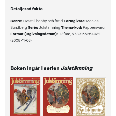
Detaljerad fakta
Genre:
Livsstil, hobby och fritid
Formgivare:
Monica
Sundberg
Serie:
Julstämning
Thema-kod:
Pappersvaror
Format (utgivningsdatum):
Häftad, 9789155254032
(2008-11-03)
Boken ingår i serien
Julstämning