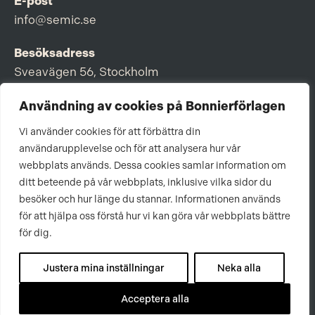
E-post
info@semic.se
Besöksadress
Sveavägen 56, Stockholm
Postadress
Användning av cookies på Bonnierförlagen
Box 3159, 103 63 Stockholm
Vi använder cookies för att förbättra din
användarupplevelse och för att analysera hur vår
webbplats används. Dessa cookies samlar information om
ditt beteende på vår webbplats, inklusive vilka sidor du
Om Bonnierförlagen
besöker och hur länge du stannar. Informationen används
för att hjälpa oss förstå hur vi kan göra vår webbplats bättre
Cookies
för dig.
Integritetspolicy
Justera mina inställningar
Neka alla
Acceptera alla