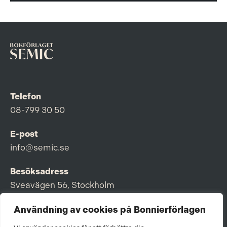
Telefon
08-799 30 50
E-post
info@semic.se
Besöksadress
Sveavägen 56, Stockholm
Postadress
Användning av cookies på Bonnierförlagen
Box 3159, 103 63 Stockholm