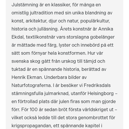
Julstämning är en klassiker, för många en
omistlig jultradition med sin unika blandning av
konst, arkitektur, djur och natur, populärkultur,
historia och julläsning. Årets konstnär är Annika
Ekdal, textilkonstnär vars storslagna gobelänger
är mättade med färg, lyster och innebörd på ett
sätt som förnyar hela konstformen. Hur vår
svenska skog gått från urskog till tämjd och
tuktad är en spännande historia, berättad av
Henrik Ekman. Underbara bilder av
Naturfotograferna. I år besöker vi Fredriksdals
stämningsfulla julmarknad, utanför Helsingborg –
en förtrollad plats där julen firas som man gjorde
förr. För 100 år sedan bröt första världskriget ut –
vilket också ledde till det stora genombrottet för
krigspropagandan, ett spännande kapitel i