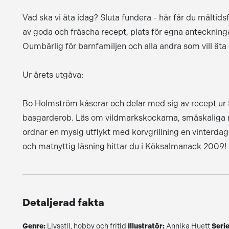
Vad ska vi äta idag? Sluta fundera - här får du måltid
av goda och fräscha recept, plats för egna antecknin
Oumbärlig för barnfamiljen och alla andra som vill äta 
Ur årets utgåva:
Bo Holmström kåserar och delar med sig av recept ur 
basgarderob. Läs om vildmarkskockarna, småskaliga ma
ordnar en mysig utflykt med korvgrillning en vinterdag
och matnyttig läsning hittar du i Köksalmanack 2009!
Detaljerad fakta
Genre:
Livsstil, hobby och fritid
Illustratör:
Annika Huett
Serie