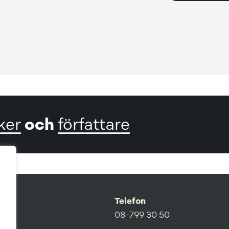
och
ker
författare
Telefon
08-799 30 50