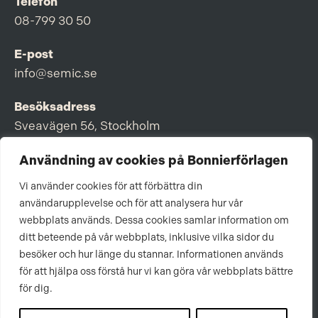
Telefon
08-799 30 50
E-post
info@semic.se
Besöksadress
Sveavägen 56, Stockholm
Postadress
Användning av cookies på Bonnierförlagen
Box 3159, 103 63 Stockholm
Vi använder cookies för att förbättra din
användarupplevelse och för att analysera hur vår
webbplats används. Dessa cookies samlar information om
ditt beteende på vår webbplats, inklusive vilka sidor du
Om Bonnierförlagen
besöker och hur länge du stannar. Informationen används
för att hjälpa oss förstå hur vi kan göra vår webbplats bättre
Cookies
för dig.
Integritetspolicy