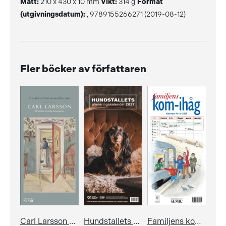
Mått:
210 x 430 x 10 mm
Vikt:
314 g
Format
(utgivningsdatum):
, 9789155266271 (2019-08-12)
Fler böcker av författaren
Carl Larsson & andra svenska konstnärer: Planeringsalmanacka 2027
Hundstallets planeringskalender 2027
Familjens kom-ihåg-kalender 2027