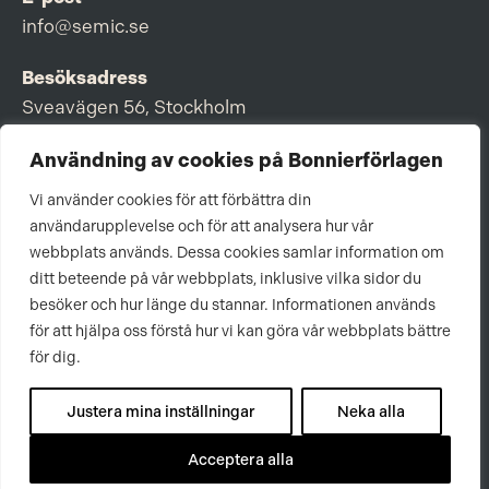
info@semic.se
Besöksadress
Sveavägen 56, Stockholm
Postadress
Användning av cookies på Bonnierförlagen
Box 3159, 103 63 Stockholm
Vi använder cookies för att förbättra din
användarupplevelse och för att analysera hur vår
webbplats används. Dessa cookies samlar information om
ditt beteende på vår webbplats, inklusive vilka sidor du
Om Bonnierförlagen
besöker och hur länge du stannar. Informationen används
för att hjälpa oss förstå hur vi kan göra vår webbplats bättre
Cookies
för dig.
Integritetspolicy
Justera mina inställningar
Neka alla
Acceptera alla