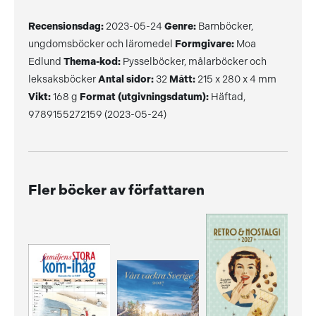
Recensionsdag:
2023-05-24
Genre:
Barnböcker,
ungdomsböcker och läromedel
Formgivare:
Moa
Edlund
Thema-kod:
Pysselböcker, målarböcker och
leksaksböcker
Antal sidor:
32
Mått:
215 x 280 x 4 mm
Vikt:
168 g
Format (utgivningsdatum):
Häftad,
9789155272159 (2023-05-24)
Fler böcker av författaren