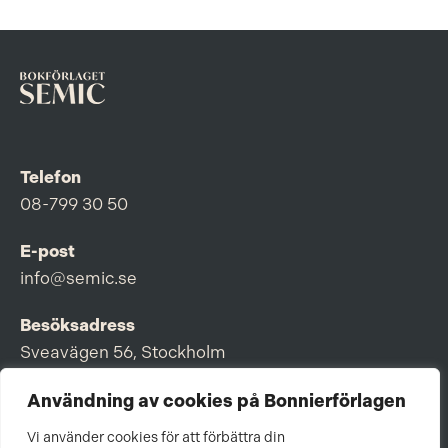
Telefon
08-799 30 50
E-post
info@semic.se
Besöksadress
Sveavägen 56, Stockholm
Postadress
Användning av cookies på Bonnierförlagen
Box 3159, 103 63 Stockholm
Vi använder cookies för att förbättra din