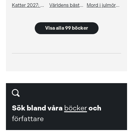
Katter 2027: planeringskalender
Världens bästa dassbok 2
Mord i julmörkret
Visa alla 99 böcker
Sök bland våra
böcker
och
författare