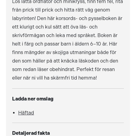
Lös lätta ordflätor och minikryss, finn fem fel, rita
från prick till prick och hitta rätt väg genom
labyrinten! Den här korsords- och pysselboken är
ett klurigt och kul sätt att öva läs- och
skrivförmågan och leka med språket. Boken är
helt i färg och passar barn i åldern 6–10 år. Här
finns mängder av skojiga utmaningar både för
den som håller på att knäcka läskoden och den
som redan läser obehindrat. Perfekt för resan
eller när ni vill ha skärmfri tid hemma!
Ladda ner omslag
Häftad
Detaljerad fakta