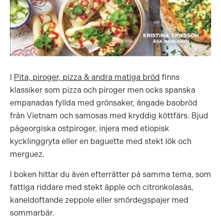
I
Pita, piroger, pizza & andra matiga bröd
finns
klassiker som pizza och piroger men ocks spanska
empanadas fyllda med grönsaker, ångade baobröd
från Vietnam och samosas med kryddig köttfärs. Bjud
pågeorgiska ostpiroger, injera med etiopisk
kycklinggryta eller en baguette med stekt lök och
merguez.
I boken hittar du även efterrätter på samma tema, som
fattiga riddare med stekt äpple och citronkolasås,
kaneldoftande zeppole eller smördegspajer med
sommarbär.