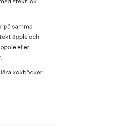
 med stekt lök
ter på samma
tekt äpple och
ppole eller
.
pulära kokböcker.