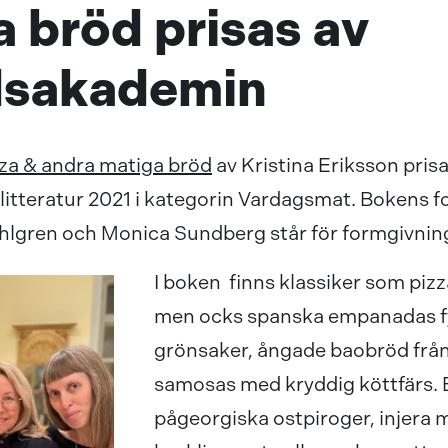
 bröd prisas av
dsakademin
izza & andra matiga bröd
av Kristina Eriksson pris
itteratur 2021 i kategorin Vardagsmat. Bokens fo
hlgren och Monica Sundberg står för formgivnin
I boken finns klassiker som piz
men ocks spanska empanadas f
grönsaker, ångade baobröd frå
samosas med kryddig köttfärs. 
pågeorgiska ostpiroger, injera 