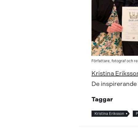
Författare, fotograf och r
Kristina Eriksso
De inspirerande 
Taggar
Kristina Eriksson
P