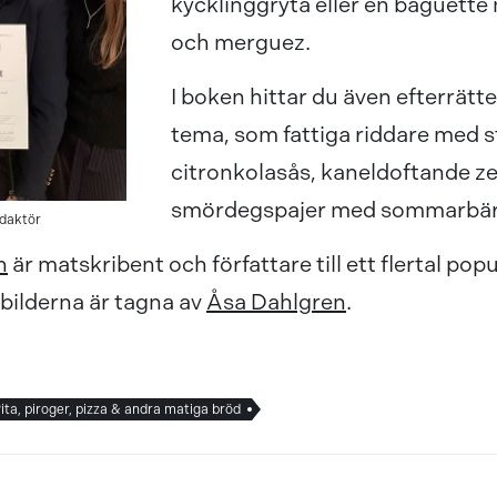
kycklinggryta eller en baguette
och merguez.
I boken hittar du även efterrät
tema, som fattiga riddare med s
citronkolasås, kaneldoftande ze
smördegspajer med sommarbär
edaktör
n
är matskribent och författare till ett flertal po
bilderna är tagna av
Åsa Dahlgren
.
ita, piroger, pizza & andra matiga bröd