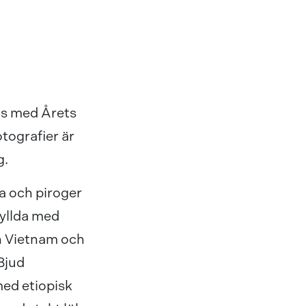
as med Årets
tografier är
g.
za och piroger
yllda med
n Vietnam och
Bjud
med etiopisk