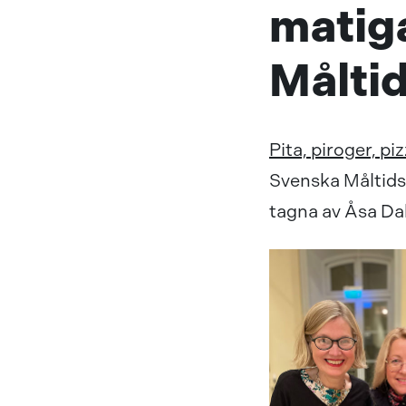
matiga
Målti
Pita, piroger, p
Svenska Måltidsl
tagna av Åsa Da