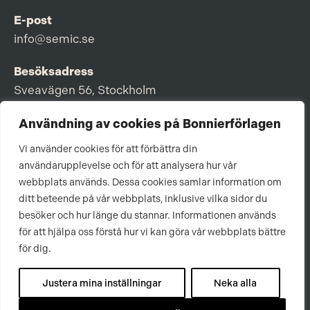
E-post
info@semic.se
Besöksadress
Sveavägen 56, Stockholm
Postadress
Användning av cookies på Bonnierförlagen
Box 3159, 103 63 Stockholm
Vi använder cookies för att förbättra din
användarupplevelse och för att analysera hur vår
webbplats används. Dessa cookies samlar information om
ditt beteende på vår webbplats, inklusive vilka sidor du
Om Bonnierförlagen
besöker och hur länge du stannar. Informationen används
för att hjälpa oss förstå hur vi kan göra vår webbplats bättre
Cookies
för dig.
Integritetspolicy
Justera mina inställningar
Neka alla