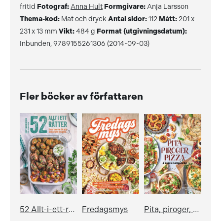
fritid
Fotograf:
Anna Hult
Formgivare:
Anja Larsson
Thema-kod:
Mat och dryck
Antal sidor:
112
Mått:
201 x
231 x 13 mm
Vikt:
484 g
Format (utgivningsdatum):
Inbunden, 9789155261306 (2014-09-03)
Fler böcker av författaren
52 Allt-i-ett-rätter
Fredagsmys
Pita, piroger, pizza & andra matiga bröd