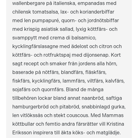
wallenbergare på italienska, empanadas med
chilensk tomatsalsa, lax- och korianderbiffar
med len pumpapuré, quorn- och jordnötsbiffar
med krispig asiatisk sallad, lyxig köttfärs- och
svamppytt med crema di balsamico,
kycklingfärslasagne med ädelost och citron och
köttfärs- och rotfruktspaj med dijonsenap. Kort
sagt recept och smaker från jordens alla hörn,
baserade på nötfärs, blandfärs, fläskfärs,
fiskfärs, kycklingfärs, lammfärs, viltfärs, kalvfärs,
sojafärs och quornfärs. Bland de många
tillbehören lockar bland annat naanbröd, saftiga
hamburgerbröd och pitabröd, snabbinlagd gurka,
len vitlökssås och stekt couscous. Med Mammas
köttbullar och femtio andra färsrätter vill Kristina
Eriksson inspirera till äkta köks- och matglädje.