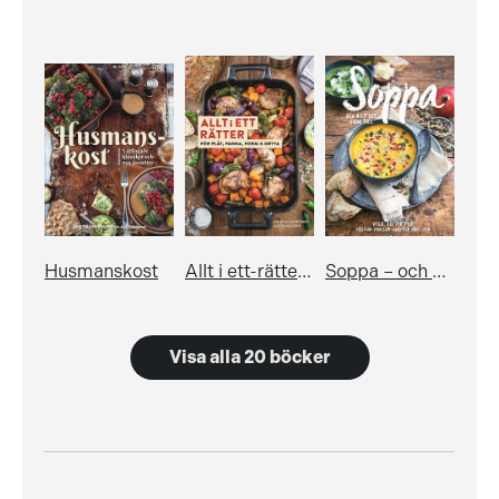
Husmanskost
Allt i ett-rätter för plåt, panna, form och gryta
Soppa – och allt det goda till
Visa alla 20 böcker