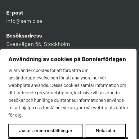
E-post
info@semic.se
Besöksadress
Sveavägen 56, Stockholm
Postadress
Användning av cookies på Bonnierförlagen
Box 3159, 103 63 Stockholm
Vi använder cookies för att förbättra din
användarupplevelse och för att analysera hur vår
webbplats används. Dessa cookies samlar information om
ditt beteende på vår webbplats, inklusive vilka sidor du
Om Bonnierförlagen
besöker och hur länge du stannar. Informationen används
för att hjälpa oss förstå hur vi kan göra vår webbplats bättre
Cookies
för dig.
Integritetspolicy
Justera mina inställningar
Neka alla