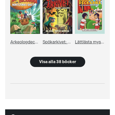
Arkeologdeckarna och Montezumas skatt
Spökarkivet: Fångarna i underjorden
Lättlästa mysterier: Cirkusdeckarna och kompismysteriet
Visa alla 38 böcker