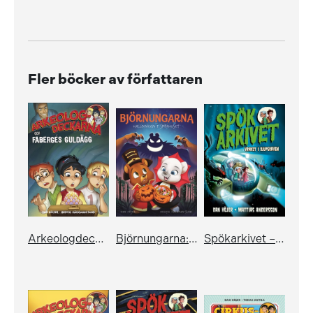
Fler böcker av författaren
Arkeologdeckarna och Fabergés guldägg
Björnungarna: Halloween i spökhuset
Spökarkivet – Vraket i djupgraven